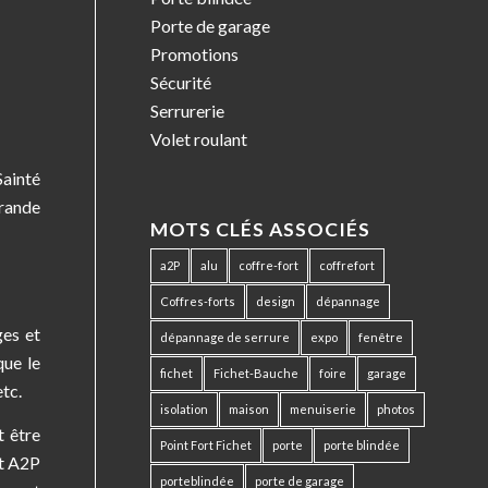
Porte de garage
Promotions
Sécurité
Serrurerie
Volet roulant
Sainté
grande
MOTS CLÉS ASSOCIÉS
a2P
alu
coffre-fort
coffrefort
Coffres-forts
design
dépannage
ges et
dépannage de serrure
expo
fenêtre
que le
fichet
Fichet-Bauche
foire
garage
etc.
isolation
maison
menuiserie
photos
t être
Point Fort Fichet
porte
porte blindée
it A2P
porteblindée
porte de garage