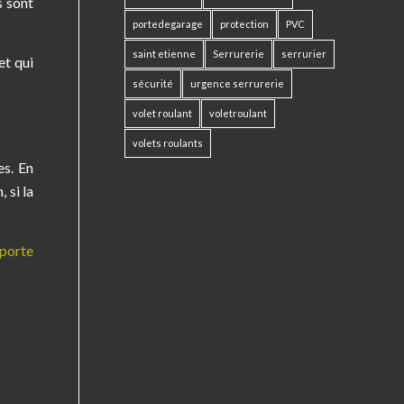
s sont
portedegarage
protection
PVC
saint etienne
Serrurerie
serrurier
et qui
sécurité
urgence serrurerie
volet roulant
voletroulant
volets roulants
es. En
 si la
porte