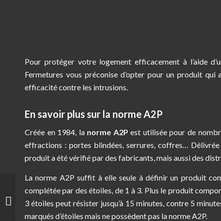
Pour protéger votre logement efficacement à l’aide d’un
Fermetures vous préconise d’opter pour un produit qui a
efficacité contre les intrusions.
En savoir plus sur la norme A2P
Créée en 1984, la
norme A2P
est utilisée pour de nombr
effractions : portes blindées, serrures, coffres… Délivré
produit a été vérifié par des fabricants, mais aussi des dist
La norme A2P suffit à elle seule à définir un produit c
complétée par des étoiles, de 1 à 3. Plus le produit comport
Portes de garage : les
3 étoiles peut résister jusqu’à 15 minutes, contre 5 minute
systèmes d’ouverture
marqués d’étoiles mais ne possèdent pas la norme A2P.