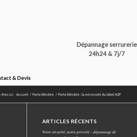
Dépannage serrurerie
24h24 & 7j/7
tact & Devis
 êtes ici :
Accueil
/
Porte blindée
/
Porte blindée : la nécessité du label A2P
ARTICLES RÉCENTS
Votre sécurité, notre priorité : dépannage de