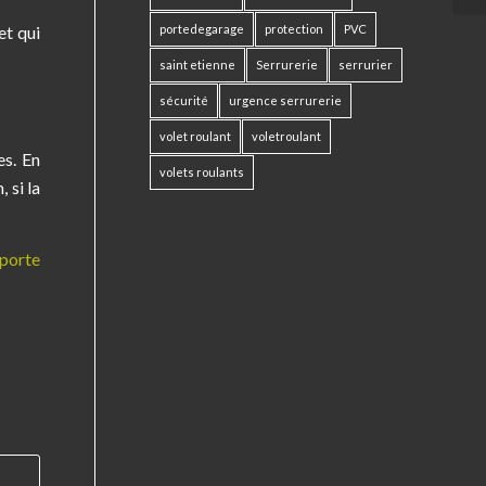
et qui
portedegarage
protection
PVC
saint etienne
Serrurerie
serrurier
sécurité
urgence serrurerie
volet roulant
voletroulant
es. En
volets roulants
 si la
porte