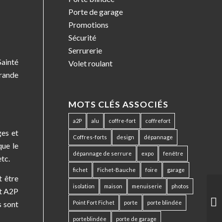
Porte de garage
Promotions
Sécurité
Serrurerie
Sainté
Volet roulant
grande
MOTS CLÉS ASSOCIÉS
a2P
alu
coffre-fort
coffrefort
ges et
Coffres-forts
design
dépannage
que le
dépannage de serrure
expo
fenêtre
etc.
fichet
Fichet-Bauche
foire
garage
t être
isolation
maison
menuiserie
photos
it A2P
s sont
Point Fort Fichet
porte
porte blindée
porteblindée
porte de garage