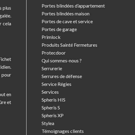
Portes blindées d’appartement
s plus
Portes blindées maison
galée.
Portes de cave et service
r cela
Portes de garage
Primlock
Produits Sainté Fermetures
Protecdoor
Fichet
Qui sommes-nous ?
idien.
Serrurerie
e pour
Serrures de défense
Service Régies
Services
out en
Spheris HIS
ûre et
Spheris S
Spheris XP
Stylea
Témoignages clients