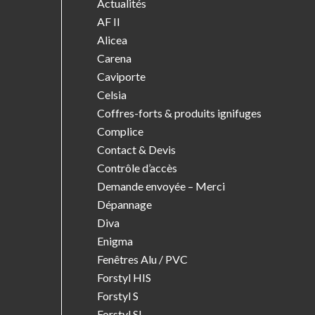
Actualités
AF II
Alicea
Carena
Caviporte
Celsia
Coffres-forts & produits ignifuges
Complice
Contact & Devis
Contrôle d’accès
Demande envoyée – Merci
Dépannage
Diva
Enigma
Fenêtres Alu / PVC
Forstyl HIS
Forstyl S
Forstyl SL