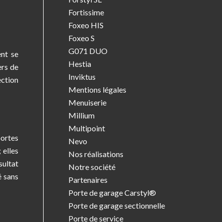
Fortissime
Foxeo HIS
Foxeo S
G071 DUO
ent se
Hestia
ers de
Inviktus
ection
Mentions légales
Menuiserie
Millium
Multipoint
portes
Nevo
 elles
Nos réalisations
sultat
Notre société
é sans
Partenaires
Porte de garage Carstyl®
Porte de garage sectionnelle
Porte de service