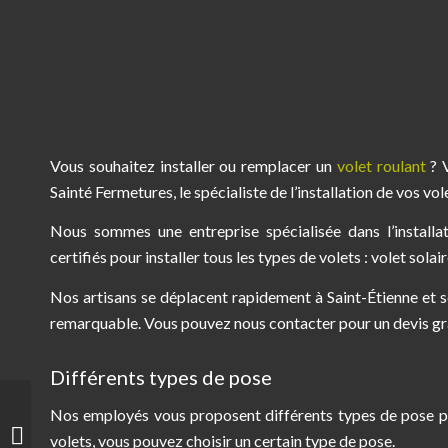
Vous souhaitez installer ou remplacer un
volet roulant
? V
Sainté Fermetures, le spécialiste de l’installation de vos vol
Nous sommes une entreprise spécialisée dans l’installa
certifiés pour installer tous les types de volets : volet solai
Nos artisans se déplacent rapidement à Saint-Étienne et se
remarquable. Vous pouvez nous contacter pour un devis gra
Différents types de pose
Nos employés vous proposent différents types de pose pou
Le coffre-fort, point clé
de la sécurité de vos
volets, vous pouvez choisir un certain type de pose.