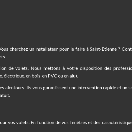
ous cherchez un installateur pour le faire à Saint-Etienne ? Con
ets.
tion de volets. Nous mettons à votre disposition des professi
re, électrique, en bois, en PVC ou en alu).
s alentours. Ils vous garantissent une intervention rapide et un s
tuit.
r vos volets. En fonction de vos fenêtres et des caractéristiqu