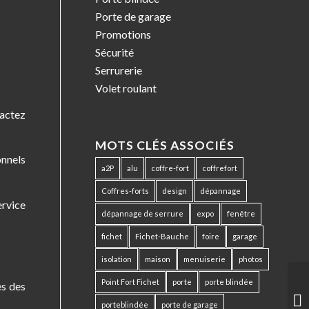
Porte de garage
Promotions
Sécurité
Serrurerie
Volet roulant
tactez
MOTS CLÉS ASSOCIÉS
onnels
a2P
alu
coffre-fort
coffrefort
Coffres-forts
design
dépannage
ervice
dépannage de serrure
expo
fenêtre
fichet
Fichet-Bauche
foire
garage
isolation
maison
menuiserie
photos
Point Fort Fichet
porte
porte blindée
es des
porteblindée
porte de garage