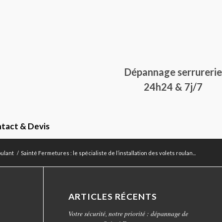
Dépannage serrurerie
24h24 & 7j/7
tact & Devis
oulant
/
Sainté Fermetures : le spécialiste de l’installation des volets roulan...
ARTICLES RÉCENTS
Votre sécurité, notre priorité : dépannage de