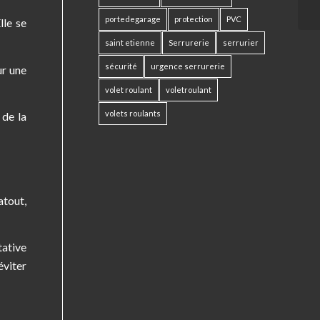
portedegarage
protection
PVC
lle se
saint etienne
Serrurerie
serrurier
sécurité
urgence serrurerie
ur une
volet roulant
voletroulant
volets roulants
 de la
atout,
tative
éviter