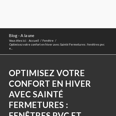
Blog - A la une
Vous êtes ici :
Accueil
/
Fenêtre
/
Optimisez votre confort en hiver avec Sainté Fermetures : fenêtres pvc
e...
OPTIMISEZ VOTRE
CONFORT EN HIVER
AVEC SAINTÉ
FERMETURES :
FENÊTRES PVC ET