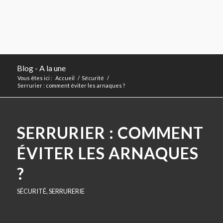
Blog - A la une
Vous êtes ici :
Accueil
/
Sécurité
/
Serrurier : comment éviter les arnaques ?
SERRURIER : COMMENT
ÉVITER LES ARNAQUES
?
SÉCURITÉ
,
SERRURERIE