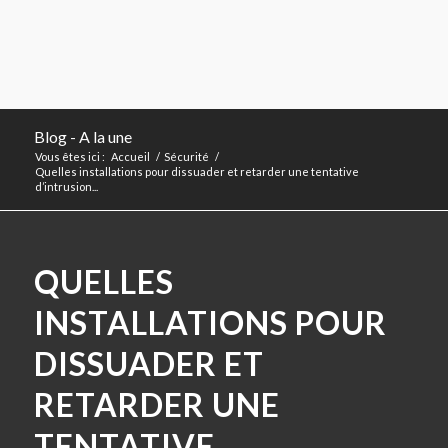
Blog - A la une
Vous êtes ici :
Accueil
/
Sécurité
/
Quelles installations pour dissuader et retarder une tentative
d’intrusion...
QUELLES
INSTALLATIONS POUR
DISSUADER ET
RETARDER UNE
TENTATIVE